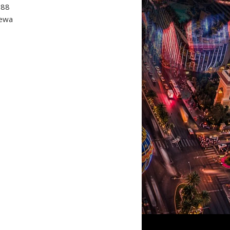
188
dewa