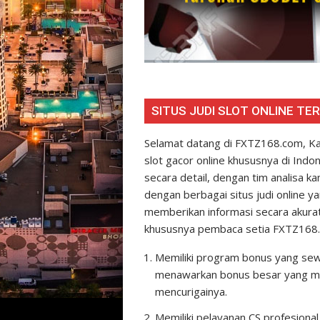
SITUS JUDI SLOT ONLINE TE
Selamat datang di FXTZ168.com, Ka
slot gacor online khususnya di Indon
secara detail, dengan tim analisa
dengan berbagai situs judi online y
memberikan informasi secara akurat
khususnya pembaca setia FXTZ168.
Memiliki program bonus yang sewaj
menawarkan bonus besar yang mele
mencurigainya.
Memiliki pelayanan CS profesional