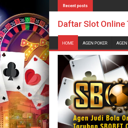
Skip
download
Recent posts
to
content
Daftar Slot Online
HOME
AGEN POKER
AGEN